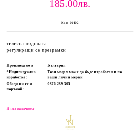
185.00лв.
Код:
01402
телесна подплата
регулиращи се презрамки
Произведено в :
България
*Индивидуална
Този модел може да бъде изработен и по
изработка:
ваши лични мерки
Обади ни се и
0876 289 305
поръчай:
Няма наличност
Добави в желани