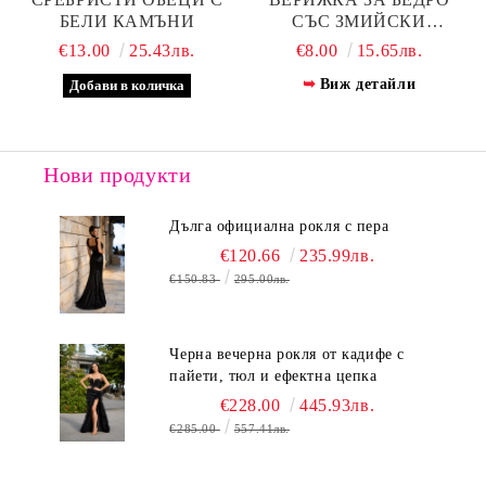
БЕЛИ КАМЪНИ
СЪС ЗМИЙСКИ
МЕДАЛЬОН –
€13.00
25.43лв.
€8.00
15.65лв.
АКСЕСОАР ЗА ДРЪЗКА
Виж детайли
ВИЗИЯ
Нови продукти
Дълга официална рокля с пера
€120.66
235.99лв.
€150.83
295.00лв.
Черна вечерна рокля от кадифе с
пайети, тюл и ефектна цепка
€228.00
445.93лв.
€285.00
557.41лв.