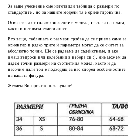
За ваше улеснение сме изготвили таблица с размери по
стандартите , но за нашите модели тя е ориентировъчна.
Освен това от голямо значение е модела, състава на плата,
както и неговата еластичност.
Ето защо, таблицата с размери трябва да се приема
само за
ориентир
и рядко трите й параметра могат да се считат за
абсолютно точни. Ще се радваме да съдействаме, и ако
имаш въпроси или колебания в избора си :), ние можем да
дадем
точни размери
на съответния модел, както и да
насочим дали той е подходящ за вас според особенностите
на вашата фигура.
Желаем Ви приятно пазаруване!