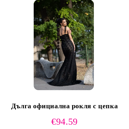
Дълга официална рокля с цепка
€94.59