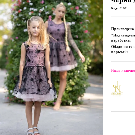
Код:
01601
Произведено 
*Индивидуа
изработка:
Обади ни се 
поръчай:
Няма налично