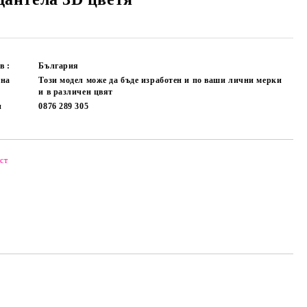
в :
България
лна
Този модел може да бъде изработен и по ваши лични мерки
и в различен цвят
и
0876 289 305
ст
Добави в желани