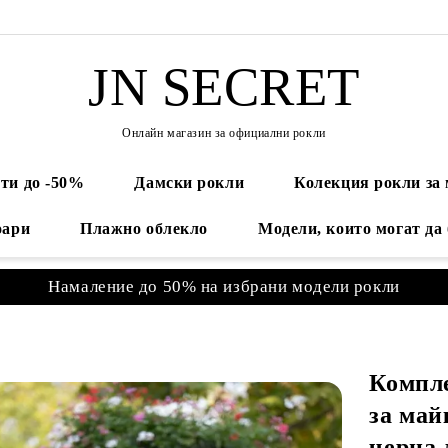
JN SECRET
Онлайн магазин за официални рокли
ти до -50%
Дамски рокли
Колекция рокли за
оари
Плажно облекло
Модели, които могат да
Намаление до 50% на избрани модели рокли
Компл
за май
черна 