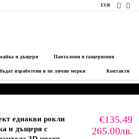
EUR
 майка и дъщеря
Панталони и гащеризони
 бъдат изработени и по лични мерки
Контакти
€135.49
ект еднакви рокли
ка и дъщеря с
265.00лв.
дантела 3D цветя