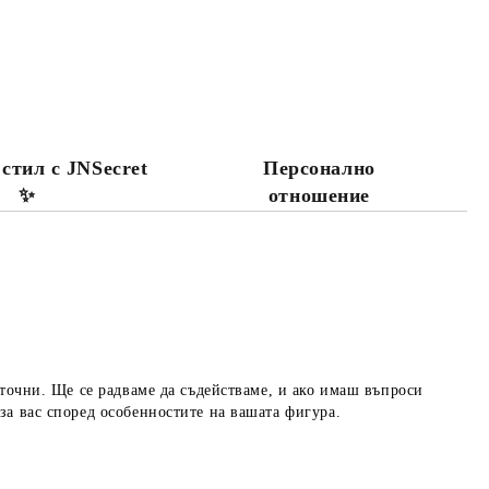
 стил с JNSecret
Персонално
✨️
отношение
 точни. Ще се радваме да съдействаме, и ако имаш въпроси
за вас според особенностите на вашата фигура.