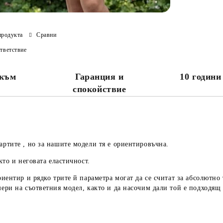
продукта
Сравни
тветствие
 към
Гаранция и
10 години
спокойствие
артите , но за нашите модели тя е ориентировъчна.
кто и неговата еластичност.
риентир
и рядко трите й параметра могат да се считат за абсолютно
мери
на съответния модел, както и да насочим дали той е подходящ 