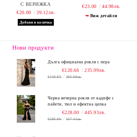
С ВЕРИЖКА
€23.00
44.98лв.
€20.00
39.12лв.
Виж детайли
Нови продукти
Дълга официална рокля с пера
€120.66
235.99лв.
€150.83
295.00лв.
Черна вечерна рокля от кадифе с
пайети, тюл и ефектна цепка
€228.00
445.93лв.
€285.00
557.41лв.