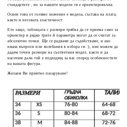
стандартите , но за нашите модели тя е ориентировъчна.
Освен това от голямо значение е модела, състава на плата,
както и неговата еластичност.
Ето защо, таблицата с размери трябва да се приема
само за
ориентир
и рядко трите й параметра могат да се считат за
абсолютно точни. Ще се радваме да съдействаме, и ако
имаш въпроси или колебания в избора си :), ние можем да
дадем
точни размери
на съответния модел, както и да
насочим дали той е подходящ за вас според особенностите
на вашата фигура.
Желаем Ви приятно пазаруване!