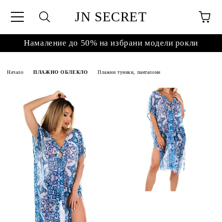
JN SECRET
Намаление до 50% на избрани модели рокли
Начало
ПЛАЖНО ОБЛЕКЛО
Плажни туники, панталони