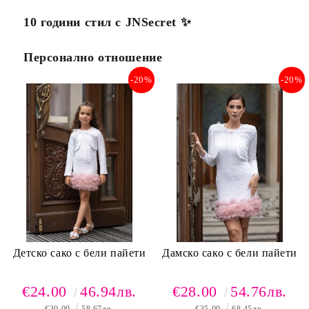
10 години стил с JNSecret ✨️
Персонално отношение
-20%
-20%
Детско сако с бели пайети
Дамско сако с бели пайети
€24.00
46.94лв.
€28.00
54.76лв.