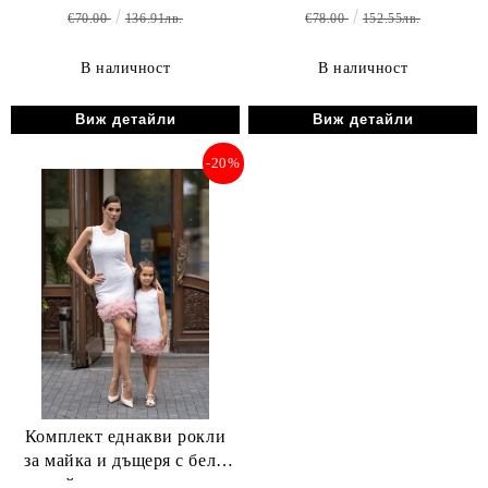
€70.00
136.91лв.
€78.00
152.55лв.
В наличност
В наличност
Виж детайли
Виж детайли
-20%
Комплект еднакви рокли
за майка и дъщеря с бели
пайети и тюл пудра