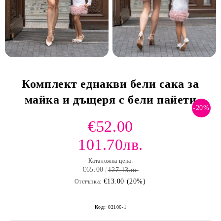
Комплект еднакви бели сака за
майка и дъщеря с бели пайети
-20%
€52.00
101.70лв.
Каталожна цена:
€65.00
127.13лв.
€13.00 (20%)
Отстъпка:
Код:
02106-1