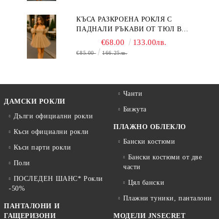
КЪСА РАЗКРОЕНА РОКЛЯ С
ПАДНАЛИ РЪКАВИ ОТ ТЮЛ В
БЕЖОВО
€68.00
133.00лв.
€85.00
166.25лв.
Чанти
ДАМСКИ РОКЛИ
Бижута
Дълги официални рокли
ПЛАЖНО ОБЛЕКЛО
Къси официални рокли
Бански костюми
Къси парти рокли
Бански костюми от две
Поли
части
ПОСЛЕДЕН ШАНС* Рокли
Цял бански
-50%
Плажни туники, панталони
ПАНТАЛОНИ И
ГАЩЕРИЗОНИ
МОДЕЛИ JNSECRET