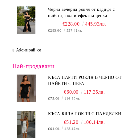
Черна вечерна рокля от кадифе с
пайети, тюл и ефектна цепка
€228.00
445.93лв.
€285.00
557.41лв.
Абонирай се
Най-продавани
КЪСА ПАРТИ РОКЛЯ В ЧЕРНО ОТ
ПАЙЕТИ С ПЕРА
€60.00
117.35лв.
€75.00
146.69лв.
КЪСА БЯЛА РОКЛЯ С ПАНДЕЛКИ
€51.20
100.14лв.
€64.00
125.17лв.