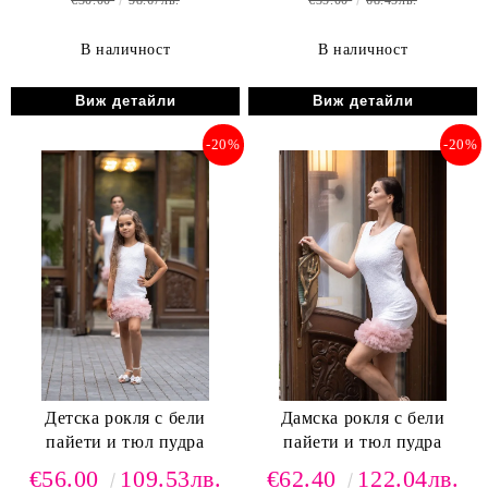
€30.00
58.67лв.
€35.00
68.45лв.
В наличност
В наличност
Виж детайли
Виж детайли
-20%
-20%
Детска рокля с бели
Дамска рокля с бели
пайети и тюл пудра
пайети и тюл пудра
€56.00
109.53лв.
€62.40
122.04лв.