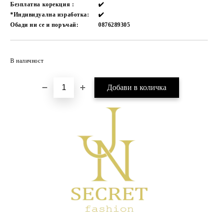
Безплатна корекция :
✔️
*Индивидуална изработка:
✔️
Обади ни се и поръчай:
0876289305
Добави в желани
В наличност