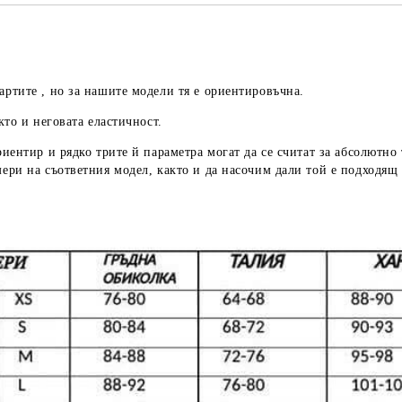
артите , но за нашите модели тя е ориентировъчна.
кто и неговата еластичност.
риентир
и рядко трите й параметра могат да се считат за абсолютно
мери
на съответния модел, както и да насочим дали той е подходящ 