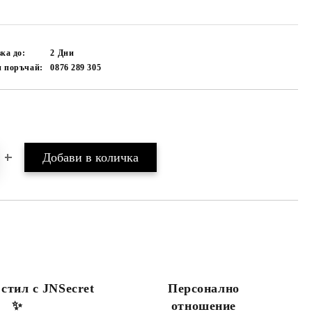
ка до:
2
Дни
и поръчай:
0876 289 305
Добави в желани
 стил с JNSecret
Персонално
✨️
отношение