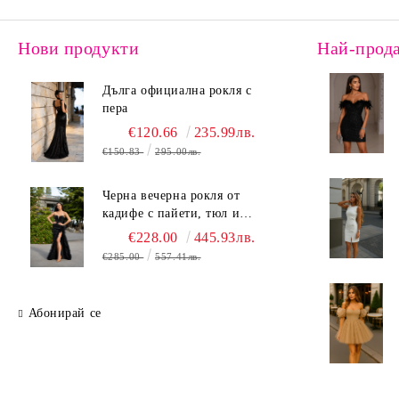
Нови продукти
Най-прод
Дълга официална рокля с
пера
€120.66
235.99лв.
€150.83
295.00лв.
Черна вечерна рокля от
кадифе с пайети, тюл и
ефектна цепка
€228.00
445.93лв.
€285.00
557.41лв.
Абонирай се