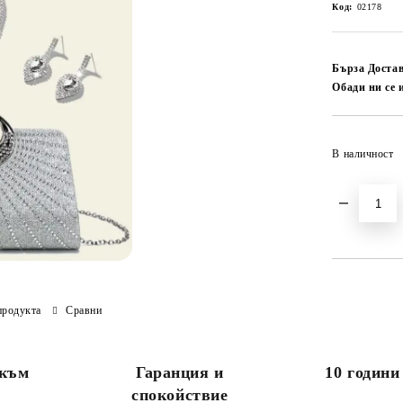
Код:
02178
Бърза Достав
Обади ни се 
В наличност
продукта
Сравни
 към
Гаранция и
10 години
спокойствие